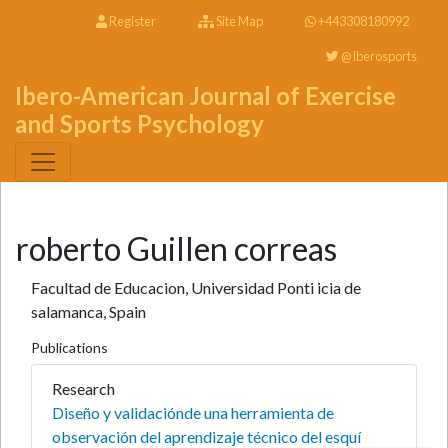
Register
Site Map
+443308180992
@Iberosports
Ibero-American Journal of Exercise
and Sports Psychology
roberto Guillen correas
Facultad de Educacion, Universidad Ponti icia de
salamanca, Spain
Publications
Research
Diseño y validaciónde una herramienta de
observación del aprendizaje técnico del esquí