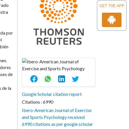
Grado
GET THE APP
estra
ida por
l
mbién
hen.
adores
ases de
 de la
Google Scholar citation report
Citations : 6990
Ibero-American Journal of Exercise
and Sports Psychology received
6990 citations as per google scholar