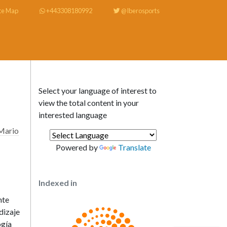
te Map
+443308180992
@Iberosports
Select your language of interest to
view the total content in your
interested language
Mario
Powered by
Translate
Indexed in
nte
dizaje
ogía