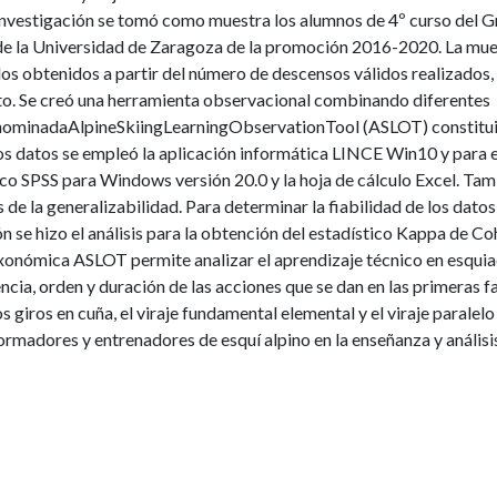
e investigación se tomó como muestra los alumnos de 4º curso del 
e de la Universidad de Zaragoza de la promoción 2016-2020. La mu
s obtenidos a partir del número de descensos válidos realizados,
to. Se creó una herramienta observacional combinando diferentes
enominadaAlpineSkiingLearningObservationTool (ASLOT) constitu
 los datos se empleó la aplicación informática LINCE Win10 y para e
stico SPSS para Windows versión 20.0 y la hoja de cálculo Excel. Ta
de la generalizabilidad. Para determinar la fiabilidad de los datos
n se hizo el análisis para la obtención del estadístico Kappa de Co
axonómica ASLOT permite analizar el aprendizaje técnico en esqui
ncia, orden y duración de las acciones que se dan en las primeras f
 giros en cuña, el viraje fundamental elemental y el viraje paralelo
ormadores y entrenadores de esquí alpino en la enseñanza y análisis