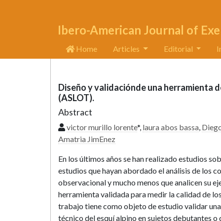
Ibero-American Journal of Exe
Home
Articles
Editorial
I
Diseño y validaciónde una herramienta de
(ASLOT).
Abstract
victor murillo lorente
*,
laura abos bassa
,
Diego
Amatria JimEnez
En los últimos años se han realizado estudios sob
estudios que hayan abordado el análisis de los 
observacional y mucho menos que analicen su ejec
herramienta validada para medir la calidad de los 
trabajo tiene como objeto de estudio validar una
técnico del esquí alpino en sujetos debutantes o 