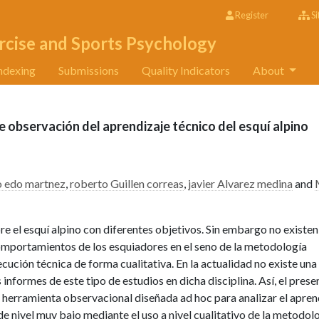
Register
Si
rcise and Sports Psychology
ndexing
Submissions
Quality Indicators
About
 observación del aprendizaje técnico del esquí alpino
 edo martnez
,
roberto Guillen correas
,
javier Alvarez medina
and
re el esquí alpino con diferentes objetivos. Sin embargo no existen
comportamientos de los esquiadores en el seno de la metodología
ución técnica de forma cualitativa. En la actualidad no existe una
informes de este tipo de estudios en dicha disciplina. Así, el prese
 herramienta observacional diseñada ad hoc para analizar el apren
de nivel muy bajo mediante el uso a nivel cualitativo de la metodol