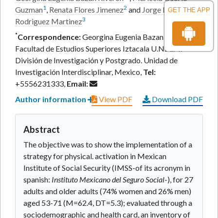
1
2
Guzman
,
Renata Flores Jimenez
and
Jorge Ivan
GET THE APP
3
Rodriguez Martinez
*
Correspondence:
Georgina Eugenia Bazan Riveron,
Facultad de Estudios Superiores Iztacala U.N.A.M.
División de Investigación y Postgrado. Unidad de
Investigación Interdisciplinar, Mexico,
Tel:
+5556231333,
Email:
Author information
View PDF
Download PDF
Abstract
The objective was to show the implementation of a
strategy for physical. activation in Mexican
Institute of Social Security (IMSS-of its acronym in
spanish:
Instituto Mexicano del Seguro Social
-), for 27
adults and older adults (74% women and 26% men)
aged 53-71 (M=62.4, DT=5.3); evaluated through a
sociodemographic and health card, an inventory of