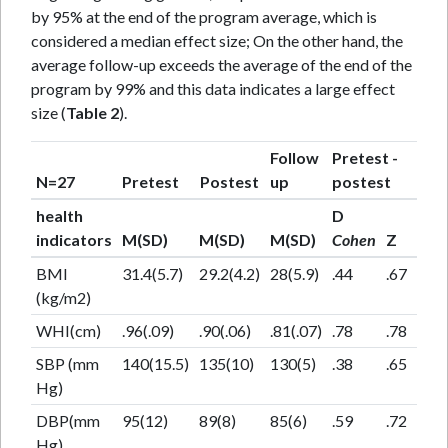
by 95% at the end of the program average, which is
considered a median effect size; On the other hand, the
average follow-up exceeds the average of the end of the
program by 99% and this data indicates a large effect
size (
Table 2
).
Follow
Pretest -
Pos
N=27
Pretest
Postest
up
postest
Fol
health
D
d
indicators
M(SD)
M(SD)
M(SD)
Cohen
Z
Coh
BMI
31.4(5.7)
29.2(4.2)
28(5.9)
.44
.67
.23
(kg/m2)
WHI(cm)
.96(.09)
.90(.06)
.81(.07)
.78
.78
1.38
SBP (mm
140(15.5)
135(10)
130(5)
.38
.65
.63
Hg)
DBP(mm
95(12)
89(8)
85(6)
.59
.72
.56
Hg)