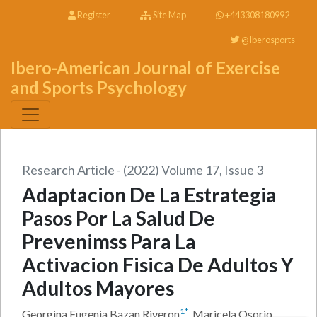
Register
Site Map
+443308180992
@Iberosports
Ibero-American Journal of Exercise
and Sports Psychology
Research Article - (2022) Volume 17, Issue 3
Adaptacion De La Estrategia
Pasos Por La Salud De
Prevenimss Para La
Activacion Fisica De Adultos Y
Adultos Mayores
1
*
Georgina Eugenia Bazan Riveron
,
Maricela Osorio