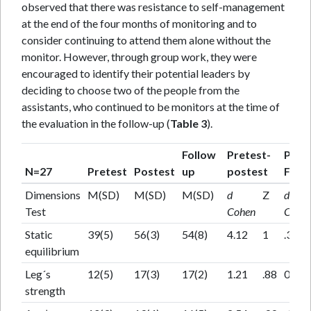
observed that there was resistance to self-management
at the end of the four months of monitoring and to
consider continuing to attend them alone without the
monitor. However, through group work, they were
encouraged to identify their potential leaders by
deciding to choose two of the people from the
assistants, who continued to be monitors at the time of
the evaluation in the follow-up (
Table 3
).
Follow
Pretest-
Post
N=27
Pretest
Postest
up
postest
Foll
Dimensions
M(SD)
M(SD)
M(SD)
d
Z
d
Test
Cohen
Cohe
Static
39(5)
56(3)
54(8)
4.12
1
.33
equilibrium
Leg´s
12(5)
17(3)
17(2)
1.21
.88
0
strength