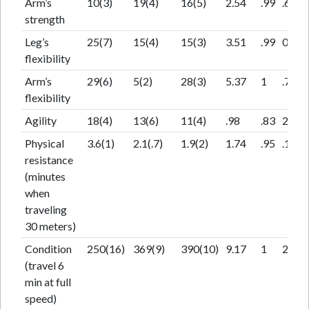
Arm’s
10(3)
19(4)
16(5)
2.54
.99
.66
strength
Leg’s
25(7)
15(4)
15(3)
3.51
.99
0
flexibility
Arm’s
29(6)
5(2)
28(3)
5.37
1
.7
flexibility
Agility
18(4)
13(6)
11(4)
.98
.83
2.7
Physical
3.6(1)
2.1(.7)
1.9(2)
1.74
.95
.13
resistance
(minutes
when
traveling
30 meters)
Condition
250(16)
369(9)
390(10)
9.17
1
2.2
(travel 6
min at full
speed)