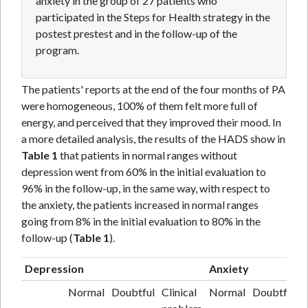
anxiety in the group of 27 patients who
participated in the Steps for Health strategy in the
postest prestest and in the follow-up of the
program.
The patients' reports at the end of the four months of PA
were homogeneous, 100% of them felt more full of
energy, and perceived that they improved their mood. In
a more detailed analysis, the results of the HADS show in
Table 1
that patients in normal ranges without
depression went from 60% in the initial evaluation to
96% in the follow-up, in the same way, with respect to
the anxiety, the patients increased in normal ranges
going from 8% in the initial evaluation to 80% in the
follow-up (
Table 1
).
Depression
Anxiety
Normal
Doubtful
Clinical
Normal
Doubtful
C