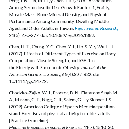
Peng, L.N., Lin, M. H., y Chen, L.K. (2018). Association
Among Serum Insulin-Like Growth Factor-1, Frailty,
Muscle Mass, Bone Mineral Density, and Physical
Performance Among Community-Dwelling Middle-
Aged and Older Adults in Taiwan.
Rejuvenation Research,
21(3), 270-277. doi: 10.1089/rej.2016.1882.
Chen, H. T., Chung, Y. C., Chen, Y. J., Ho, S. Y., y Wu, H. J.
(2017). Effects of Different Types of Exercise on Body
Composition, Muscle Strength, and IGF-1 in
the Elderly with Sarcopenic Obesity.
Journal of the
American Geriatrics Society,
65(4):827-832. doi:
10.1111/jgs.14722.
Chodzko-Zajko, W. J., Proctor, D. N., Fiatarone Singh M.
A., Minson, C. T., Nigg, C. R., Salem, G. J. y Skinner J. S.
(2009). American College of Sports Medicine position
stand. Exercise and physical activity for older adults.
[Practice Guideline].
Medicine & Science in Sports & Exercise,
41(7), 1510-30.