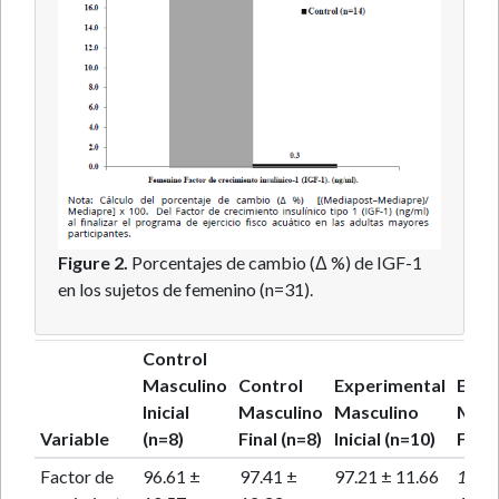
Figure 2.
Porcentajes de cambio (Δ %) de IGF-1
en los sujetos de femenino (n=31).
Control
Masculino
Control
Experimental
Expe
Inicial
Masculino
Masculino
Masc
Variable
(n=8)
Final (n=8)
Inicial (n=10)
Final
Factor de
96.61 ±
97.41 ±
97.21 ± 11.66
111.6