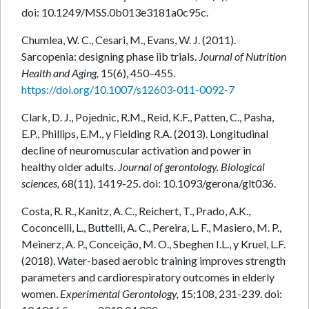
doi: 10.1249/MSS.0b013e3181a0c95c.
Chumlea, W. C., Cesari, M., Evans, W. J. (2011).
Sarcopenia: designing phase iib trials.
Journal of Nutrition
Health and Aging,
15(6), 450–455.
https://doi.org/10.1007/s12603-011-0092-7
Clark, D. J., Pojednic, R.M., Reid, K.F., Patten, C., Pasha,
E.P., Phillips, E.M., y Fielding R.A. (2013). Longitudinal
decline of neuromuscular activation and power in
healthy older adults.
Journal of gerontology. Biological
sciences,
68(11), 1419-25. doi: 10.1093/gerona/glt036.
Costa, R. R., Kanitz, A. C., Reichert, T., Prado, A.K.,
Coconcelli, L., Buttelli, A. C., Pereira, L. F., Masiero, M. P.,
Meinerz, A. P., Conceição, M. O., Sbeghen I.L., y Kruel, L.F.
(2018). Water-based aerobic training improves strength
parameters and cardiorespiratory outcomes in elderly
women.
Experimental Gerontology,
15;108, 231-239. doi: