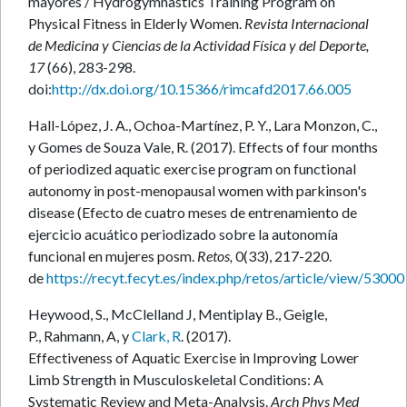
mayores / Hydrogymnastics Training Program on
Physical Fitness in Elderly Women.
Revista Internacional
de Medicina y Ciencias de la Actividad Física y del Deporte,
17
(66), 283-298.
doi:
http://dx.doi.org/10.15366/rimcafd2017.66.005
Hall-López, J. A., Ochoa-Martínez, P. Y., Lara Monzon, C.,
y Gomes de Souza Vale, R. (2017). Effects of four months
of periodized aquatic exercise program on functional
autonomy in post-menopausal women with parkinson's
disease (Efecto de cuatro meses de entrenamiento de
ejercicio acuático periodizado sobre la autonomía
funcional en mujeres posm.
Retos,
0(33), 217-220.
de
https://recyt.fecyt.es/index.php/retos/article/view/53000
Heywood, S., McClelland J, Mentiplay B., Geigle,
P., Rahmann, A, y
Clark, R
. (2017).
Effectiveness of Aquatic Exercise in Improving Lower
Limb Strength in Musculoskeletal Conditions: A
Systematic Review and Meta-Analysis.
Arch Phys Med