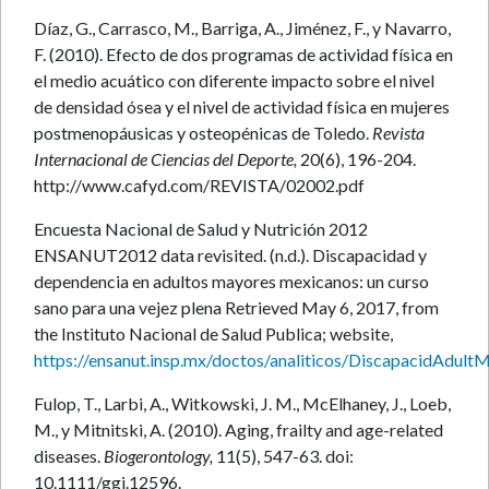
Díaz, G., Carrasco, M., Barriga, A., Jiménez, F., y Navarro,
F. (2010). Efecto de dos programas de actividad física en
el medio acuático con diferente impacto sobre el nivel
de densidad ósea y el nivel de actividad física en mujeres
postmenopáusicas y osteopénicas de Toledo.
Revista
Internacional de Ciencias del Deporte,
20(6), 196-204.
http://www.cafyd.com/REVISTA/02002.pdf
Encuesta Nacional de Salud y Nutrición 2012
ENSANUT2012 data revisited. (n.d.). Discapacidad y
dependencia en adultos mayores mexicanos: un curso
sano para una vejez plena Retrieved May 6, 2017, from
the Instituto Nacional de Salud Publica; website,
https://ensanut.insp.mx/doctos/analiticos/DiscapacidAdult
Fulop, T., Larbi, A., Witkowski, J. M., McElhaney, J., Loeb,
M., y Mitnitski, A. (2010). Aging, frailty and age-related
diseases.
Biogerontology,
11(5), 547-63. doi:
10.1111/ggi.12596.