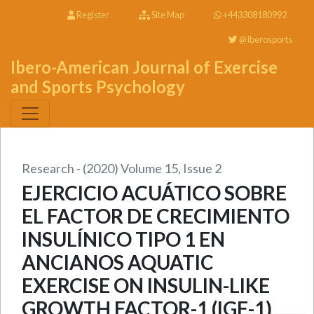
Register
Site Map
+443308180992
@Iberosports
Ibero-American Journal of Exercise
and Sports Psychology
Research - (2020) Volume 15, Issue 2
EJERCICIO ACUÁTICO SOBRE
EL FACTOR DE CRECIMIENTO
INSULÍNICO TIPO 1 EN
ANCIANOS AQUATIC
EXERCISE ON INSULIN-LIKE
GROWTH FACTOR-1 (IGF-1)