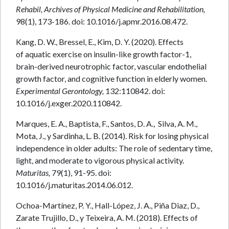
Rehabil, Archives of Physical Medicine and Rehabilitation,
98(1), 173-186. doi: 10.1016/j.apmr.2016.08.472.
Kang, D. W., Bressel, E., Kim, D. Y. (2020). Effects
of aquatic exercise on insulin-like growth factor-1,
brain-derived neurotrophic factor, vascular endothelial
growth factor, and cognitive function in elderly women.
Experimental Gerontology,
132:110842. doi:
10.1016/j.exger.2020.110842.
Marques, E. A., Baptista, F., Santos, D. A., Silva, A. M.,
Mota, J., y Sardinha, L. B. (2014). Risk for losing physical
independence in older adults: The role of sedentary time,
light, and moderate to vigorous physical activity.
Maturitas,
79(1), 91-95. doi:
10.1016/j.maturitas.2014.06.012.
Ochoa-Martínez, P. Y., Hall-López, J. A., Piña Diaz, D.,
Zarate Trujillo, D., y Teixeira, A. M. (2018). Effects of