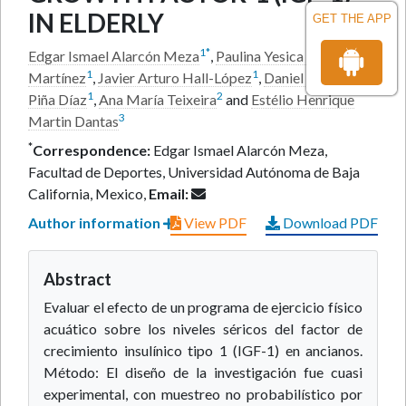
IN ELDERLY
GET THE APP
1
*
Edgar Ismael Alarcón Meza
,
Paulina Yesica Ochoa-
1
1
Martínez
,
Javier Arturo Hall-López
,
Daniel Alejandro
1
2
Piña Díaz
,
Ana María Teixeira
and
Estélio Henrique
3
Martin Dantas
*
Correspondence:
Edgar Ismael Alarcón Meza,
Facultad de Deportes, Universidad Autónoma de Baja
California, Mexico,
Email:
Author information
View PDF
Download PDF
Abstract
Evaluar el efecto de un programa de ejercicio físico
acuático sobre los niveles séricos del factor de
crecimiento insulínico tipo 1 (IGF-1) en ancianos.
Método: El diseño de la investigación fue cuasi
experimental, con muestreo no probabilístico por