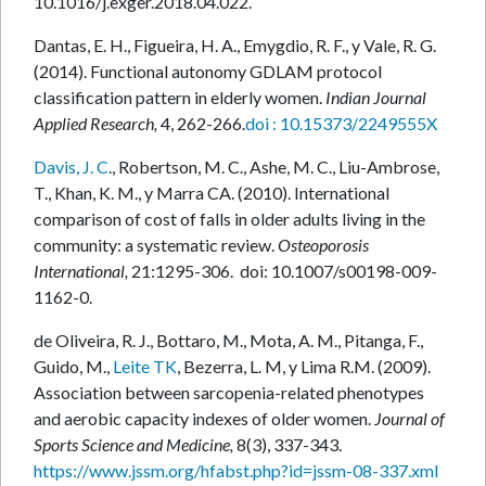
10.1016/j.exger.2018.04.022.
Dantas, E. H., Figueira, H. A., Emygdio, R. F., y Vale, R. G.
(2014). Functional autonomy GDLAM protocol
classification pattern in elderly women.
Indian Journal
Applied Research,
4, 262-266.
doi : 10.15373/2249555X
Davis, J. C
., Robertson, M. C., Ashe, M. C., Liu-Ambrose,
T., Khan, K. M., y Marra CA. (2010). International
comparison of cost of falls in older adults living in the
community: a systematic review.
Osteoporosis
International,
21:1295-306. doi: 10.1007/s00198-009-
1162-0.
de Oliveira, R. J., Bottaro, M., Mota, A. M., Pitanga, F.,
Guido, M.,
Leite TK
, Bezerra, L. M, y Lima R.M. (2009).
Association between sarcopenia-related phenotypes
and aerobic capacity indexes of older women.
Journal of
Sports Science and Medicine,
8(3), 337-343.
https://www.jssm.org/hfabst.php?id=jssm-08-337.xml