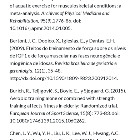
of aquatic exercise for musculoskeletal conditions: a
meta-analysis
. Archives of Physical Medicine and
Rehabilitation,
95(9),1776-86. doi:
10.1016/j.apmr.2014.04.005.
Bertoni, J. C., Dopico, X., Iglesias, E., y Dantas, E.H.
(2009). Efeitos do treinamento de força sobre os níveis
de IGF1 e de força muscular nas fases neurogência e
miogênica de idosas.
Revista brasileira de geriatria e
gerontolgia
, 12(1), 35-48.
http://dx.doi.org/10.1590/1809-9823.200912014.
Burich, R., Teljigovié, S., Boyle, E., y Sjøgaard, G. (2015).
Aerobic training alone or combined with strength
training affects fitness in elderly: Randomized trial.
European Journal of Sport Science,
15(8): 773-83. doi:
10.1080/17461391.2015.1060262.
Chen, L. Y., Wu, Y. H., Liu, L. K., Lee, W. J., Hwang, A.C.,