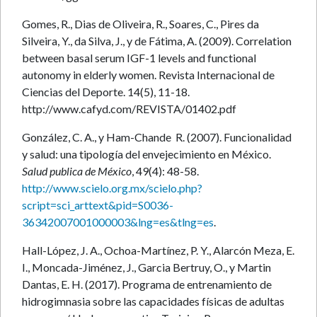
Gomes, R., Dias de Oliveira, R., Soares, C., Pires da
Silveira, Y., da Silva, J., y de Fátima, A. (2009). Correlation
between basal serum IGF-1 levels and functional
autonomy in elderly women. Revista Internacional de
Ciencias del Deporte. 14(5), 11-18.
http://www.cafyd.com/REVISTA/01402.pdf
González, C. A., y Ham-Chande R. (2007). Funcionalidad
y salud: una tipología del envejecimiento en México.
Salud publica de México
, 49(4): 48-58.
http://www.scielo.org.mx/scielo.php?
script=sci_arttext&pid=S0036-
36342007001000003&lng=es&tlng=es
.
Hall-López, J. A., Ochoa-Martínez, P. Y., Alarcón Meza, E.
I., Moncada-Jiménez, J., Garcia Bertruy, O., y Martin
Dantas, E. H. (2017). Programa de entrenamiento de
hidrogimnasia sobre las capacidades físicas de adultas