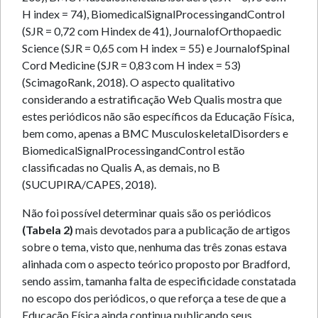
H index = 74), BiomedicalSignalProcessingandControl
(SJR = 0,72 com Hindex de 41), JournalofOrthopaedic
Science (SJR = 0,65 com H index = 55) e JournalofSpinal
Cord Medicine (SJR = 0,83 com H index = 53)
(ScimagoRank, 2018). O aspecto qualitativo
considerando a estratificação Web Qualis mostra que
estes periódicos não são específicos da Educação Física,
bem como, apenas a BMC MusculoskeletalDisorders e
BiomedicalSignalProcessingandControl estão
classificadas no Qualis A, as demais, no B
(SUCUPIRA/CAPES, 2018).
Não foi possível determinar quais são os periódicos
(Tabela 2)
mais devotados para a publicação de artigos
sobre o tema, visto que, nenhuma das três zonas estava
alinhada com o aspecto teórico proposto por Bradford,
sendo assim, tamanha falta de especificidade constatada
no escopo dos periódicos, o que reforça a tese de que a
Educação Física ainda continua publicando seus