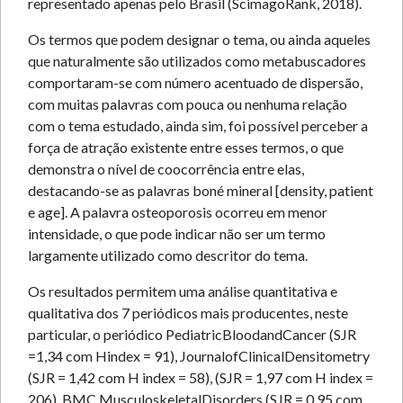
representado apenas pelo Brasil (ScimagoRank, 2018).
Os termos que podem designar o tema, ou ainda aqueles
que naturalmente são utilizados como metabuscadores
comportaram-se com número acentuado de dispersão,
com muitas palavras com pouca ou nenhuma relação
com o tema estudado, ainda sim, foi possível perceber a
força de atração existente entre esses termos, o que
demonstra o nível de coocorrência entre elas,
destacando-se as palavras boné mineral [density, patient
e age]. A palavra osteoporosis ocorreu em menor
intensidade, o que pode indicar não ser um termo
largamente utilizado como descritor do tema.
Os resultados permitem uma análise quantitativa e
qualitativa dos 7 periódicos mais producentes, neste
particular, o periódico PediatricBloodandCancer (SJR
=1,34 com Hindex = 91), JournalofClinicalDensitometry
(SJR = 1,42 com H index = 58), (SJR = 1,97 com H index =
206), BMC MusculoskeletalDisorders (SJR = 0,95 com