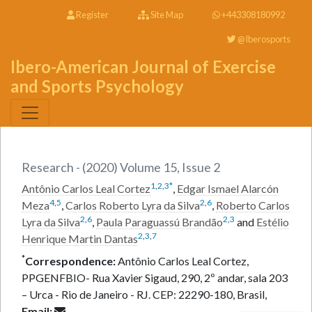
Register
Site Map
+443308180992
@Iberosports
Ibero-American Journal of Exercise
and Sports Psychology
Research - (2020) Volume 15, Issue 2
1
,
2
,
3
*
Antônio Carlos Leal Cortez
,
Edgar Ismael Alarcón
4
,
5
2
,
6
Meza
,
Carlos Roberto Lyra da Silva
,
Roberto Carlos
2
,
6
2
,
3
Lyra da Silva
,
Paula Paraguassú Brandão
and
Estélio
2
,
3
,
7
Henrique Martin Dantas
*
Correspondence:
Antônio Carlos Leal Cortez,
PPGENFBIO- Rua Xavier Sigaud, 290, 2º andar, sala 203
– Urca - Rio de Janeiro - RJ. CEP: 22290-180, Brasil,
Email: