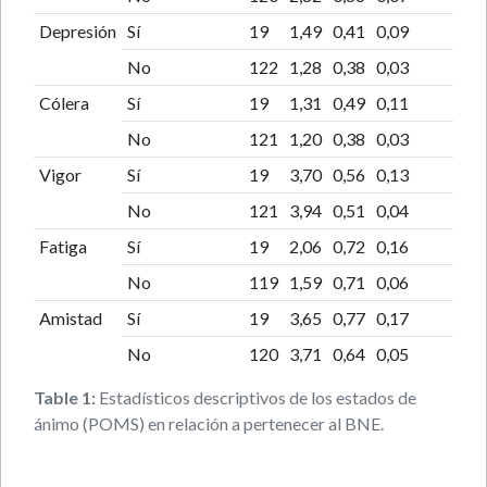
Depresión
Sí
19
1,49
0,41
0,09
No
122
1,28
0,38
0,03
Cólera
Sí
19
1,31
0,49
0,11
No
121
1,20
0,38
0,03
Vigor
Sí
19
3,70
0,56
0,13
No
121
3,94
0,51
0,04
Fatiga
Sí
19
2,06
0,72
0,16
No
119
1,59
0,71
0,06
Amistad
Sí
19
3,65
0,77
0,17
No
120
3,71
0,64
0,05
Table 1:
Estadísticos descriptivos de los estados de
ánimo (POMS) en relación a pertenecer al BNE.