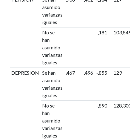
asumido
varianzas
iguales
No se
-,181
103,849
,8
han
asumido
varianzas
iguales
DEPRESION
Se han
,467
,496
-,855
129
,3
asumido
varianzas
iguales
No se
-,890
128,300
,3
han
asumido
varianzas
iguales