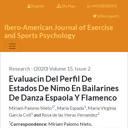
Register
Site Map
+443308180992
@Iberosports
Ibero-American Journal of Exercise
and Sports Psychology
Research - (2020) Volume 15, Issue 2
Evaluacin Del Perfil De
Estados De Nimo En Bailarines
De Danza Espaola Y Flamenco
1
*
1
Miriam Palomo Nieto
,
Maria Espada
,
Maria Virginia
1
2
Garcia Coll
and
Rosa de las Heras Fernandez
*
Correspondence:
Miriam Palomo Nieto,