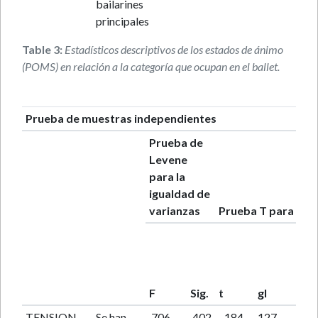
bailarines
principales
Table 3:
Estadísticos descriptivos de los estados de ánimo
(POMS) en relación a la categoría que ocupan en el ballet.
Prueba de muestras independientes
Prueba de
Levene
para la
igualdad de
varianzas
Prueba T para la i
Si
F
Sig.
t
gl
(b
TENSION
Se han
,706
,402
-,184
127
,8