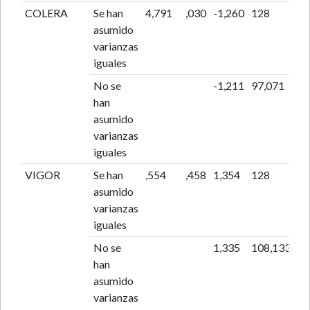
COLERA
Se han
4,791
,030
-1,260
128
,2
asumido
varianzas
iguales
No se
-1,211
97,071
,2
han
asumido
varianzas
iguales
VIGOR
Se han
,554
,458
1,354
128
,1
asumido
varianzas
iguales
No se
1,335
108,133
,1
han
asumido
varianzas