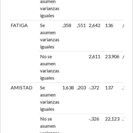
asumen
varianzas
iguales
FATIGA
Se
,358
,551
2,642
136
,009
asumen
varianzas
iguales
No se
2,611
23,906
,015
asumen
varianzas
iguales
AMISTAD
Se
1,638
,203
-,372
137
,710
asumen
varianzas
iguales
No se
-,326
22,123
,748
asumen
varianzas