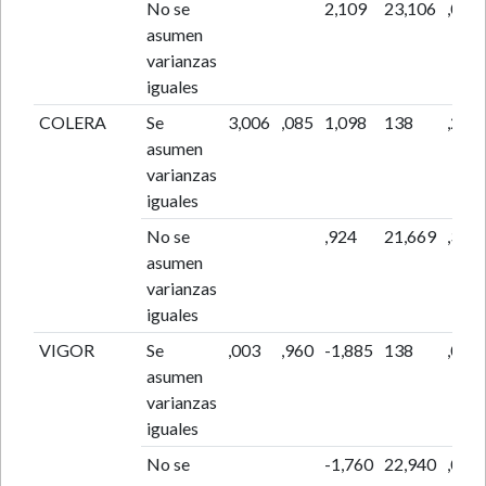
No se
2,109
23,106
,046
asumen
varianzas
iguales
COLERA
Se
3,006
,085
1,098
138
,274
asumen
varianzas
iguales
No se
,924
21,669
,365
asumen
varianzas
iguales
VIGOR
Se
,003
,960
-1,885
138
,062
asumen
varianzas
iguales
No se
-1,760
22,940
,092