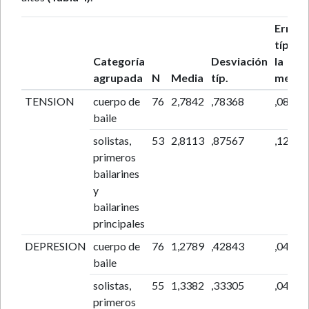
Error
típ. de
Categoría
Desviación
la
agrupada
N
Media
típ.
media
TENSION
cuerpo de
76
2,7842
,78368
,08989
baile
solistas,
53
2,8113
,87567
,12028
primeros
bailarines
y
bailarines
principales
DEPRESION
cuerpo de
76
1,2789
,42843
,04914
baile
solistas,
55
1,3382
,33305
,04491
primeros