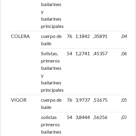
bailarines
y
bailarines
principales
COLERA
cuerpo de
76
1,1842
,35891
,04117
baile
Solistas,
54
1,2741
,45357
,06172
primeros
bailarines
y
bailarines
principales
VIGOR
cuerpo de
76
3,9737
,51675
,05928
baile
solistas
54
3,8444
,56256
,07656
primeros
bailarines