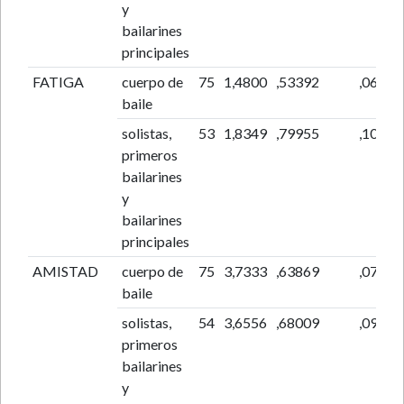
y
bailarines
principales
FATIGA
cuerpo de
75
1,4800
,53392
,06165
baile
solistas,
53
1,8349
,79955
,10983
primeros
bailarines
y
bailarines
principales
AMISTAD
cuerpo de
75
3,7333
,63869
,07375
baile
solistas,
54
3,6556
,68009
,09255
primeros
bailarines
y