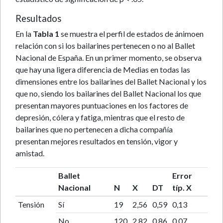
Resultados
En la
Tabla 1
se muestra el perfil de estados de ánimoen
relación con si los bailarines pertenecen o no al Ballet
Nacional de España. En un primer momento, se observa
que hay una ligera diferencia de Medias en todas las
dimensiones entre los bailarines del Ballet Nacional y los
que no, siendo los bailarines del Ballet Nacional los que
presentan mayores puntuaciones en los factores de
depresión, cólera y fatiga, mientras que el resto de
bailarines que no pertenecen a dicha compañía
presentan mejores resultados en tensión, vigor y
amistad.
Ballet
Error
Nacional
N
X
DT
típ. X
Tensión
Sí
19
2,56
0,59
0,13
No
120
2,82
0,86
0,07