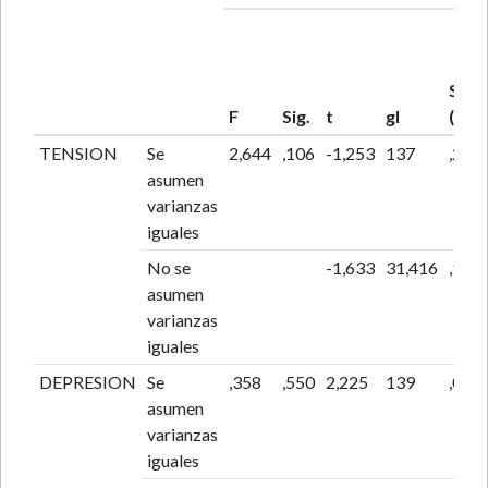
Sig.
F
Sig.
t
gl
(bila
TENSION
Se
2,644
,106
-1,253
137
,212
asumen
varianzas
iguales
No se
-1,633
31,416
,112
asumen
varianzas
iguales
DEPRESION
Se
,358
,550
2,225
139
,028
asumen
varianzas
iguales