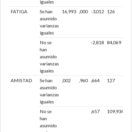
iguales
FATIGA
Se han
16,993
,000
-3,012
126
,0
asumido
varianzas
iguales
No se
-2,818
84,069
,0
han
asumido
varianzas
iguales
AMISTAD
Se han
,002
,960
,664
127
,5
asumido
varianzas
iguales
No se
,657
109,934
,5
han
asumido