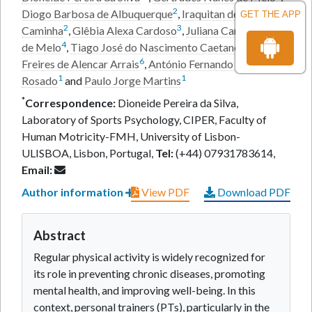
2
Diogo Barbosa de Albuquerque
,
Iraquitan de Oliveira
GET THE APP
2
3
Caminha
,
Glêbia Alexa Cardoso
,
Juliana Carla Mendes
4
5
de Melo
,
Tiago José do Nascimento Caetano
,
Joel
6
Freires de Alencar Arrais
,
António Fernando Boleto
1
1
Rosado
and
Paulo Jorge Martins
*
Correspondence:
Dioneide Pereira da Silva,
Laboratory of Sports Psychology, CIPER, Faculty of
Human Motricity-FMH, University of Lisbon-
ULISBOA, Lisbon, Portugal,
Tel:
(+44) 07931783614,
Email:
Author information
View PDF
Download PDF
Abstract
Regular physical activity is widely recognized for
its role in preventing chronic diseases, promoting
mental health, and improving well-being. In this
context, personal trainers (PTs), particularly in the