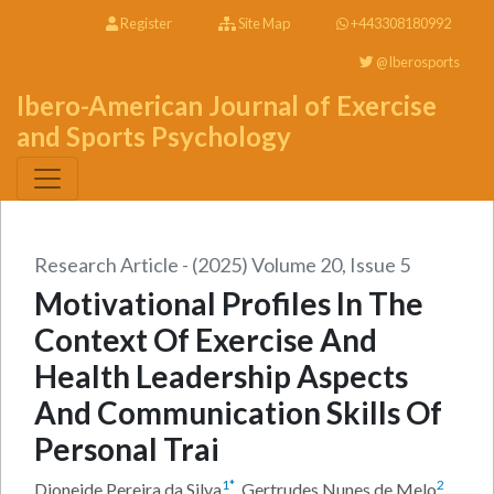
Register
Site Map
+443308180992
@Iberosports
Ibero-American Journal of Exercise
and Sports Psychology
Research Article - (2025) Volume 20, Issue 5
Motivational Profiles In The
Context Of Exercise And
Health Leadership Aspects
And Communication Skills Of
Personal Trai
1
*
2
Dioneide Pereira da Silva
,
Gertrudes Nunes de Melo
,