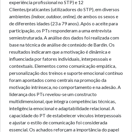
experiência profissional no STP) e 12
Clientes/praticantes (utilizadores do STP), em diversos
ambientes
(indoor, outdoor, online),
de ambos os sexos e
de diferentes idades (23 a 79 anos). Após o aceite para
participação, os PTs responderam a uma entrevista
semiestruturada. A análise dos dados foi realizada com
base na técnica de análise de conteúdo de Bardin. Os
resultados indicaram que a motivação é dinâmica e
influenciada por fatores individuais, interpessoais e
contextuais. Elementos como comunicação empática,
personalização dos treinos e suporte emocional contínuo
foram apontados como centrais na promoção da
motivação intrínseca, no comportamento e na adesão. A
liderança dos PTs revelou-se um constructo
multidimensional, que integra competências técnicas,
inteligência emocional e adaptabilidade relacional. A
capacidade do PT de estabelecer vínculos interpessoais
e ajustar o estilo de comunicação foi considerada
essencial. Os achados reforçam a importância do papel