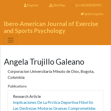
Register
Site Map
+443308180992
@Iberosports
Ibero-American Journal of Exercise
and Sports Psychology
Angela Trujillo Galeano
Corporacion Universitaria Minuto de Dios, Bogota,
Colombia
Publications
Research Article
Implicaciones De La Prctica Deportiva Ftbol En
Las Destrezas Motoras Gruesas Comprometidas