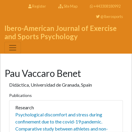
Register
Site Map
+443308180992
@Iberosports
Ibero-American Journal of Exercise
and Sports Psychology
Pau Vaccaro Benet
Didáctica, Universidad de Granada, Spain
Publications
Research
Psychological discomfort and stress during
confinement due to the covid-19 pandemic.
Comparative study between athletes and non-