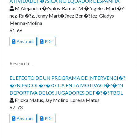
ATIVIDADE F�?SICA NO EQUADOR E ESPANHA
M Alejandra �?valos-Ramos, M �?ngeles Mart�?­
nez-Ru�?­z, Jenny Mart�?­nez Ben�?­tez, Gladys
Merma-Molina
61-66
Abstract
PDF
Research
EL EFECTO DE UN PROGRAMA DE INTERVENCI�?
�?N PSICOL�?�?GICA EN LA MOTIVACI�?�?N
DEPORTIVA DE LOS JUGADORES DE F�?�?TBOL
Ericka Matus, Jay Molino, Lorena Matus
67-73
Abstract
PDF