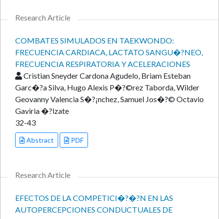
Research Article
COMBATES SIMULADOS EN TAEKWONDO:
FRECUENCIA CARDIACA, LACTATO SANGU�?NEO,
FRECUENCIA RESPIRATORIA Y ACELERACIONES
Cristian Sneyder Cardona Agudelo, Briam Esteban
Garc�?­a Silva, Hugo Alexis P�?©rez Taborda, Wilder
Geovanny Valencia S�?¡nchez, Samuel Jos�?© Octavio
Gaviria �?lzate
32-43
Abstract
PDF
Research Article
EFECTOS DE LA COMPETICI�?�?N EN LAS
AUTOPERCEPCIONES CONDUCTUALES DE