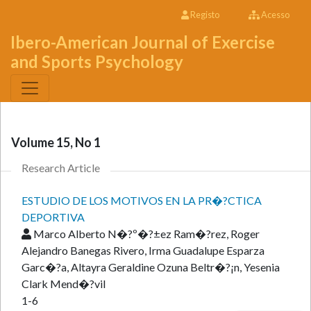
Registo
Acesso
Ibero-American Journal of Exercise
and Sports Psychology
Volume 15, No 1
Research Article
ESTUDIO DE LOS MOTIVOS EN LA PR�?CTICA
DEPORTIVA
Marco Alberto N�?º�?±ez Ram�?­rez, Roger
Alejandro Banegas Rivero, Irma Guadalupe Esparza
Garc�?­a, Altayra Geraldine Ozuna Beltr�?¡n, Yesenia
Clark Mend�?­vil
1-6