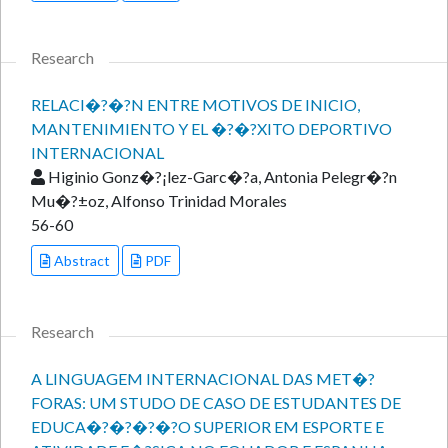
Research
RELACI�?�?N ENTRE MOTIVOS DE INICIO,
MANTENIMIENTO Y EL �?�?XITO DEPORTIVO
INTERNACIONAL
Higinio Gonz�?¡lez-Garc�?­a, Antonia Pelegr�?­n
Mu�?±oz, Alfonso Trinidad Morales
56-60
Abstract
PDF
Research
A LINGUAGEM INTERNACIONAL DAS MET�?
FORAS: UM STUDO DE CASO DE ESTUDANTES DE
EDUCA�?�?�?�?O SUPERIOR EM ESPORTE E