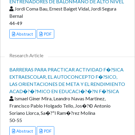
ENTRENADORES DE BALONMANO DE ALTO NIVEL
Jordi Coma Bau, Ernest Baiget Vidal, Jordi Segura
Bernal
44-49
Abstract
PDF
Research Article
BARRERAS PARA PRACTICAR ACTIVIDAD F�?SICA
EXTRAESCOLAR, EL AUTOCONCEPTO F�?SICO,
LAS ORIENTACIONES DE META Y EL RENDIMIENTO
ACAD�?�?MICO EN EDUCACI�?�?N F�?SICA
Ismael Giner Mira, Leandro Navas Martinez,
Francisco Pablo Holgado Tello, Jos�?© Antonio
Soriano Llorca, Sa�?ºl Ram�?­rez Molina
50-55
Abstract
PDF