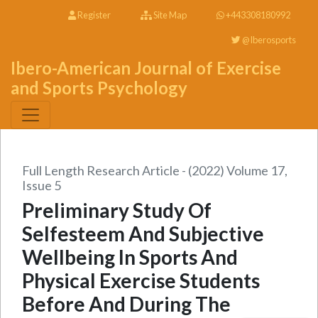
Register
Site Map
+443308180992
@Iberosports
Ibero-American Journal of Exercise
and Sports Psychology
Full Length Research Article - (2022) Volume 17,
Issue 5
Preliminary Study Of
Selfesteem And Subjective
Wellbeing In Sports And
Physical Exercise Students
Before And During The