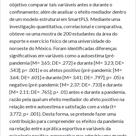
objetivo comparar tais variáveis antes e durante o
confinamento; além de analisar o efeito mediador dentro
de um modelo estrutural em SmartPLS. Mediante uma
investigação quantitativa, correlacional e comparativa,
obteve-se uma mostra de 200 estudantes da área do
esporte e exercício físico de uma universidade do
noroeste do México. Foram identificadas diferenças
significativas em variáveis como a autoestima (pré-
pandemia [M= 3.65; DE= .272] e durante [M= 3.23; DE=
.543]; p< .001) e os afetos positivo (pré-pandemic [M=
3.64; DE= .601] e durante [M= 3.41; DE= .797]; p< .05) e
negativo (pré-pandemic [M= 2.37; DE= .733] e durante
[M= 2.11; DE= .765]; p< .01) antes e durante a pandemia,
razão pela qual um efeito mediador do afeto positivo na
relação entre autoestima e satisfação com a vida (t=
3.772; p< .001). Desta forma, se pretende fazer uma
contribuição para compreender os efeitos da pandemia
na relação entre a prática esportiva e variáveis da
psicologia positiva, perspectiva que adquiriu uma grande