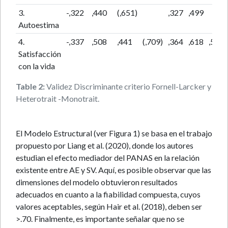
3.
-,322
,440
(,651)
,327
,499
Autoestima
4.
-,337
,508
,441
(,709)
,364
,618
,524
Satisfacción
con la vida
Table 2:
Validez Discriminante criterio Fornell-Larcker y
Heterotrait -Monotrait.
El Modelo Estructural (ver Figura 1) se basa en el trabajo
propuesto por Liang et al. (2020), donde los autores
estudian el efecto mediador del PANAS en la relación
existente entre AE y SV. Aquí, es posible observar que las
dimensiones del modelo obtuvieron resultados
adecuados en cuanto a la fiabilidad compuesta, cuyos
valores aceptables, según Hair et al. (2018), deben ser
>.70. Finalmente, es importante señalar que no se