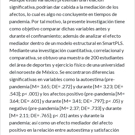
significativa, podrían dar cabida a la mediación de los
afectos, lo cual es algo no concluyente en tiempos de
pandemia. Por tal motivo, la presente investigación tiene
como objetivo comparar dichas variables antes y
durante el confinamiento; además de analizar el efecto
mediador dentro de un modelo estructural en SmartPLS.
Mediante una investigación cuantitativa, correlacional y
comparativa, se obtuvo una muestra de 200 estudiantes
del área de deportes y ejercicio físico de una universidad
del noroeste de México. Se encontraron diferencias
significativas en variables como la autoestima (pre-
pandemia [M= 3.65; DE= .272] y durante [M= 3.23; DE=
.543]; p< .001) y los afectos positivo (pre-pandemia [M=
3.64; DE= .601] y durante [M= 3.41; DE= .797]; p< .05) y
negativo (pre-pandemia [M= 2.37; DE= .733] y durante
[M= 2.11; DE= .765]; p< .01) antes y durante la
pandemia; así como un efecto mediador del afecto
positivo en la relación entre autoestima y satisfacción