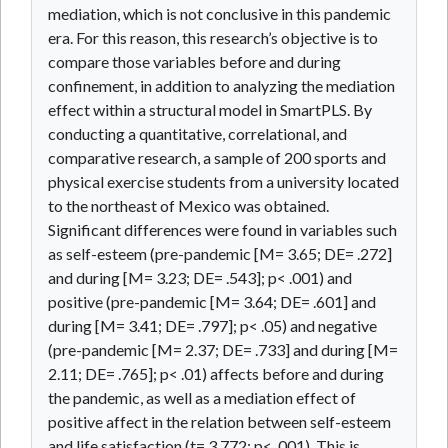
mediation, which is not conclusive in this pandemic
era. For this reason, this research’s objective is to
compare those variables before and during
confinement, in addition to analyzing the mediation
effect within a structural model in SmartPLS. By
conducting a quantitative, correlational, and
comparative research, a sample of 200 sports and
physical exercise students from a university located
to the northeast of Mexico was obtained.
Significant differences were found in variables such
as self-esteem (pre-pandemic [M= 3.65; DE= .272]
and during [M= 3.23; DE= .543]; p< .001) and
positive (pre-pandemic [M= 3.64; DE= .601] and
during [M= 3.41; DE= .797]; p< .05) and negative
(pre-pandemic [M= 2.37; DE= .733] and during [M=
2.11; DE= .765]; p< .01) affects before and during
the pandemic, as well as a mediation effect of
positive affect in the relation between self-esteem
and life satisfaction (t= 3.772; p< .001). This is