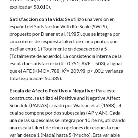
explicada= 58.010).
Satisfacción con la vida
: Se utilizó una versión en
español del Satisfaction With life Scale (SWLS),
propuesto por Diener et al. (1985), que se integra por
cinco ítems de respuesta Likert de cinco puntos que
oscilan entre 1 (Totalmente en desacuerdo) a 5
(Totalmente de acuerdo). La consistencia interna de la
escala fue satisfactoria (α= 0.751; AVE= .503), al igual
2
que el AFE (KMO= .788; X
= 209.98; p< .001; varianza
total explicada= 50.335).
Escala de Afecto Positivo y Negativo:
Para este
constructo, se utilizó el Positive and Negative Affect
Schedule (PANAS) creado por Watson et al. (1988), el
cual se compone por dos subescalas (AP y AN). Cada
una de las subescalas se integra por 10 ítems, utilizando
una escala Likert de cinco opciones de respuesta que
varían desde 1 (Nada) hasta 5 (Mucho). Esta variable