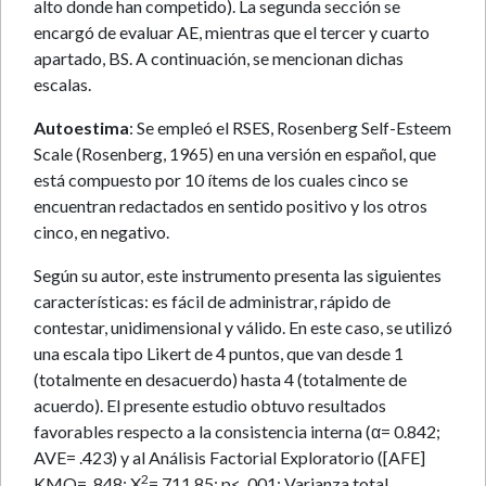
alto donde han competido). La segunda sección se
encargó de evaluar AE, mientras que el tercer y cuarto
apartado, BS. A continuación, se mencionan dichas
escalas.
Autoestima
: Se empleó el RSES, Rosenberg Self-Esteem
Scale (Rosenberg, 1965) en una versión en español, que
está compuesto por 10 ítems de los cuales cinco se
encuentran redactados en sentido positivo y los otros
cinco, en negativo.
Según su autor, este instrumento presenta las siguientes
características: es fácil de administrar, rápido de
contestar, unidimensional y válido. En este caso, se utilizó
una escala tipo Likert de 4 puntos, que van desde 1
(totalmente en desacuerdo) hasta 4 (totalmente de
acuerdo). El presente estudio obtuvo resultados
favorables respecto a la consistencia interna (α= 0.842;
AVE= .423) y al Análisis Factorial Exploratorio ([AFE]
2
KMO= .848; X
= 711.85; p< .001; Varianza total