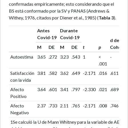
confirmadas empíricamente; esto considerando que el
BS está conformado por la SV y PANAS (Andrews &
Withey, 1976, citados por Diener et al., 1985) (
Tabla 3
).
Antes
Durante
Covid-19
Covid-19
d de
M
DE
M
DE
t
p
Cohen
Autoestima
3.65
.272
3.23
.543
1
<
-
.001
Satisfacción
3.81
.582
3.62
.649
-2.171
.016
.611
con la vida
Afecto
3.64
.601
3.41
.797
-2.330
.021
.689
Positivo
Afecto
2.37
.733
2.11
.765
-2.171
.008
.746
Negativo
1Se calculó la U de Mann Whitney para la variable de AE,