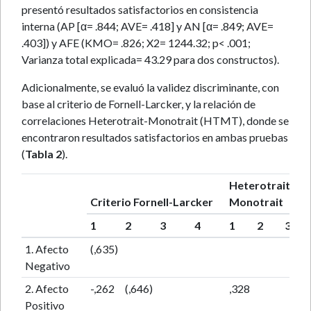
presentó resultados satisfactorios en consistencia
interna (AP [α= .844; AVE= .418] y AN [α= .849; AVE=
.403]) y AFE (KMO= .826; X2= 1244.32; p< .001;
Varianza total explicada= 43.29 para dos constructos).
Adicionalmente, se evaluó la validez discriminante, con
base al criterio de Fornell-Larcker, y la relación de
correlaciones Heterotrait-Monotrait (HTMT), donde se
encontraron resultados satisfactorios en ambas pruebas
(
Tabla 2
).
Heterotrait-
Criterio Fornell-Larcker
Monotrait
1
2
3
4
1
2
3
1. Afecto
(,635)
Negativo
2. Afecto
-,262
(,646)
,328
Positivo