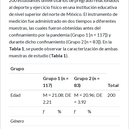
200 estudiantes universitarios de pregrado relacionados
al deporte y ejercicio físico en una institución educativa
de nivel superior del norte de México. El instrumento de
medición fue administrado en dos tiempos a diferentes
muestras, las cuales fueron obtenidas antes del
confinamiento por la pandemia (Grupo 1 [n = 117]) y
durante dicho confinamiento (Grupo 2 [n = 83]). En la
Tabla 1
, se puede observar la caracterización de ambas
muestras de estudio (
Tabla 1
).
Grupo
Grupo 1 (n =
Grupo 2 (n =
117)
83)
Total
Edad
M = 21.08; DE
M = 20.96; DE
200
2.21
= 3.92
f
%
f
%
Género