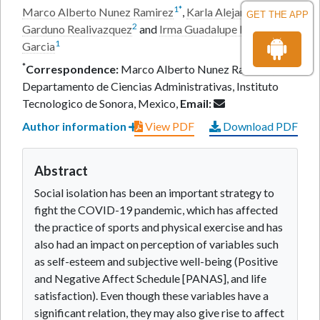
1
*
Marco Alberto Nunez Ramirez
,
Karla Alejandra
GET THE APP
2
Garduno Realivazquez
and
Irma Guadalupe Esparza
1
Garcia
*
Correspondence:
Marco Alberto Nunez Ramirez,
Departamento de Ciencias Administrativas, Instituto
Tecnologico de Sonora, Mexico,
Email:
Author information
View PDF
Download PDF
Abstract
Social isolation has been an important strategy to
fight the COVID-19 pandemic, which has affected
the practice of sports and physical exercise and has
also had an impact on perception of variables such
as self-esteem and subjective well-being (Positive
and Negative Affect Schedule [PANAS], and life
satisfaction). Even though these variables have a
significant relation, they may also give rise to affect