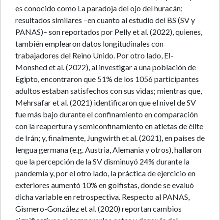
es conocido como La paradoja del ojo del huracán;
resultados similares –en cuanto al estudio del BS (SV y
PANAS)– son reportados por Pelly et al. (2022), quienes,
también emplearon datos longitudinales con
trabajadores del Reino Unido. Por otro lado, El-
Monshed et al. (2022), al investigar a una población de
Egipto, encontraron que 51% de los 1056 participantes
adultos estaban satisfechos con sus vidas; mientras que,
Mehrsafar et al. (2021) identificaron que el nivel de SV
fue más bajo durante el confinamiento en comparación
con la reapertura y semiconfinamiento en atletas de élite
de Irán; y, finalmente, Jungwirth et al. (2021), en países de
lengua germana (e.g. Austria, Alemania y otros), hallaron
que la percepción de la SV disminuyó 24% durante la
pandemia y, por el otro lado, la práctica de ejercicio en
exteriores aumentó 10% en golfistas, donde se evaluó
dicha variable en retrospectiva. Respecto al PANAS,
Gismero-González et al. (2020) reportan cambios